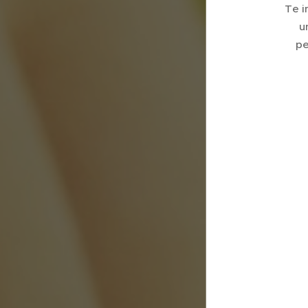
Te i
u
pe
🎓