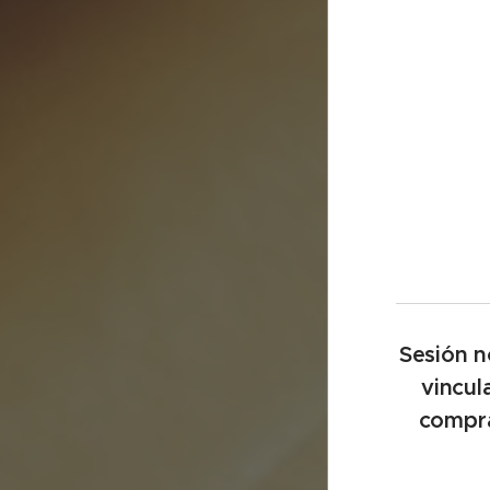
Sesión n
vincul
compra