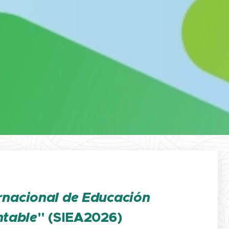
ernacional de Educación
ntable
" (SIEA2026)