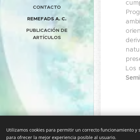
cump
CONTACTO
Prog
REMEFADS A. C.
ambi
orie
PUBLICACIÓN DE
ARTÍCULOS
deri
natu
pres
Los 
Semi
Utilizamos cookies para permitir un correcto funcionamiento y
para ofrecer la mejor experiencia posible al usuario.