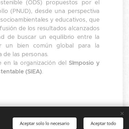
ostenible (ODS) propuestos por el
llo (PNUD), desde una perspectiva
 socioambientales y educativos, que
ifusión de los resultados alcanzados
dad de buscar un equilibrio entre la
ar un bien común global para la
a de las personas.
 en la organización del
SImposio y
tentable (SIEA)
.
Aceptar solo lo necesario
Aceptar todo